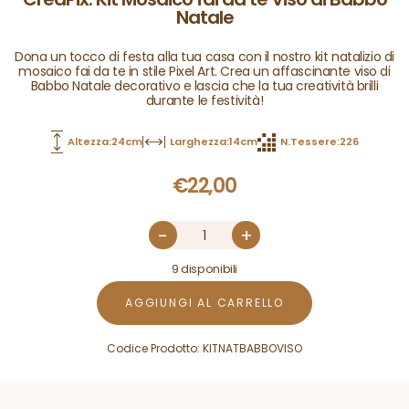
Natale
Dona un tocco di festa alla tua casa con il nostro kit natalizio di
mosaico fai da te in stile Pixel Art. Crea un affascinante viso di
Babbo Natale decorativo e lascia che la tua creatività brilli
durante le festività!
Altezza:24cm
Larghezza:14cm
N.Tessere:226
€
22,00
-
+
9 disponibili
AGGIUNGI AL CARRELLO
Codice Prodotto:
KITNATBABBOVISO