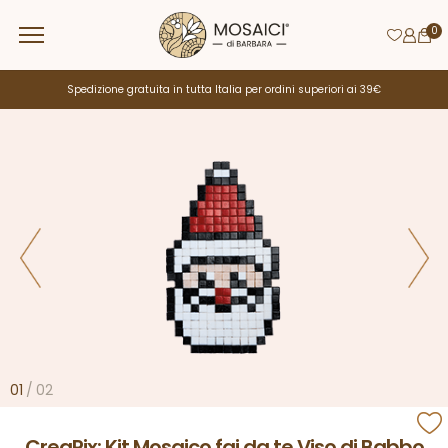
0
Spedizione gratuita in tutta Italia per ordini superiori ai 39€
01
/
02
CreaPix: Kit Mosaico fai da te Viso di Babbo