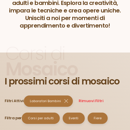
adulti e bambini. Esplora la creatività,
impara le tecniche e crea opere uniche.
Unisciti a noi per momenti di
apprendimento e divertimento!
Corsi di
Mosaico
I prossimi corsi di mosaico
Filtri Attivi
Rimuovi Filtri
Laboratori Bambini
Filtra per
Corsi per adulti
Eventi
Fiere