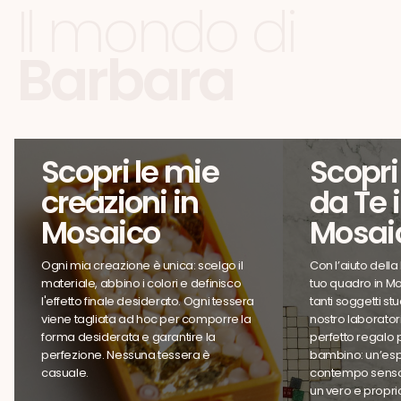
Il mondo di
Barbara
Scopri le mie
Scopri 
creazioni in
da Te 
Mosaico
Mosai
Ogni mia creazione è unica: scelgo il
Con l’aiuto della P
materiale, abbino i colori e definisco
tuo quadro in Mo
l'effetto finale desiderato. Ogni tessera
tanti soggetti stu
viene tagliata ad hoc per comporre la
nostro laboratorio.
forma desiderata e garantire la
perfetto regalo pe
perfezione. Nessuna tessera è
bambino: un’espe
casuale.
contempo sensor
un vero e propri