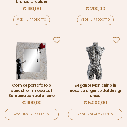
bronzo circolare
€
190,00
€
200,00
VEDI IL PRODOTTO
VEDI IL PRODOTTO
Cornice portafoto o
Elegante Manichino in
specchio in mosaico |
mosaico argento dal design
Bambina con palloncino
unico
€
900,00
€
5.000,00
AGGIUNGI AL CARRELLO
AGGIUNGI AL CARRELLO