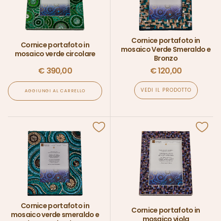
Cornice portafoto in
Cornice portafoto in
mosaico Verde Smeraldo e
mosaico verde circolare
Bronzo
€
390,00
€
120,00
VEDI IL PRODOTTO
AGGIUNGI AL CARRELLO
Cornice portafoto in
Cornice portafoto in
mosaico verde smeraldo e
mosaico viola