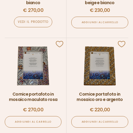
bianco
beige e bianco
€
270,00
€
230,00
VEDI IL PRODOTTO
AGGIUNGI AL CARRELLO
Cornice portafoto in
Cornice portafoto in
mosaico maculato rosa
mosaico oro e argento
€
270,00
€
220,00
AGGIUNGI AL CARRELLO
AGGIUNGI AL CARRELLO