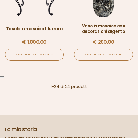
Vaso in mosaico con
Tavolo in mosaico blu e oro
decorazioni argento
€
1.800,00
€
280,00
AGGIUNGI AL CARRELLO
AGGIUNGI AL CARRELLO
1
-
24
di
24
prodotti
La mia storia