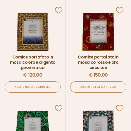
Cornice portafoto in
Cornice portafoto in
mosaico oro e argento
mosaico rosso e oro
geometrico
circolare
€
120,00
€
150,00
AGGIUNGI AL CARRELLO
AGGIUNGI AL CARRELLO