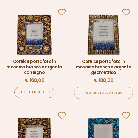
Cornice portafoto in
Cornice portafoto in
mosaico bronzo e argento
mosaico bronzo e argento
con legno
geometrico
€
160,00
€
180,00
VEDI IL PRODOTTO
AGGIUNGI AL CARRELLO