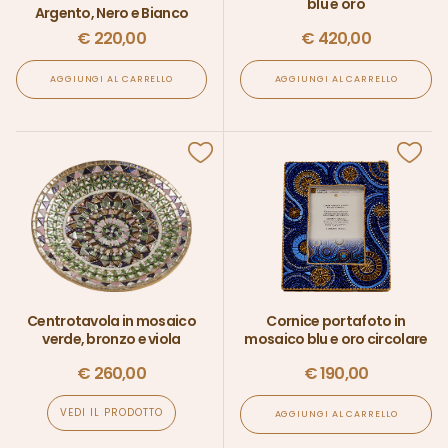
blu e oro
Argento, Nero e Bianco
€
220,00
€
420,00
AGGIUNGI AL CARRELLO
AGGIUNGI AL CARRELLO
Centrotavola in mosaico
Cornice portafoto in
verde, bronzo e viola
mosaico blu e oro circolare
€
260,00
€
190,00
VEDI IL PRODOTTO
AGGIUNGI AL CARRELLO