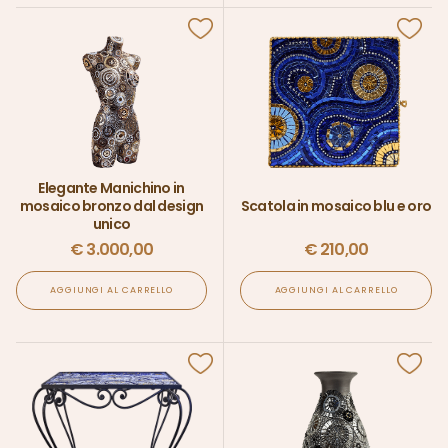
Elegante Manichino in
mosaico bronzo dal design
Scatola in mosaico blu e oro
unico
€
3.000,00
€
210,00
AGGIUNGI AL CARRELLO
AGGIUNGI AL CARRELLO