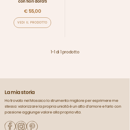
con fiori dorati
€
55,00
VEDI IL PRODOTTO
1
-
1
di
1
prodotto
La mia storia
Ho trovato nel Mosaico lo strumento migliore per esprimere me
stessa: valorizzare la propria unicità è un atto d’amore e farlo con
passione aggiunge valore alla propria vita.