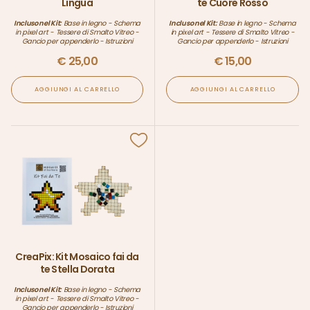
Lingua
te Cuore Rosso
Incluso nel Kit:
Base in legno - Schema
Incluso nel Kit:
Base in legno - Schema
in pixel art - Tessere di Smalto Vitreo -
in pixel art - Tessere di Smalto Vitreo -
Gancio per appenderlo - Istruzioni
Gancio per appenderlo - Istruzioni
€
25,00
€
15,00
AGGIUNGI AL CARRELLO
AGGIUNGI AL CARRELLO
CreaPix: Kit Mosaico fai da
te Stella Dorata
Incluso nel Kit:
Base in legno - Schema
in pixel art - Tessere di Smalto Vitreo -
Gancio per appenderlo - Istruzioni