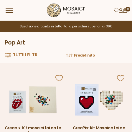
0
Spedizione gratuita in tutta Italia per ordini superiori ai 39€
Pop Art
TUTTI I FILTRI
Creapix: Kit mosaici fai da te
CreaPix: Kit Mosaico fai da