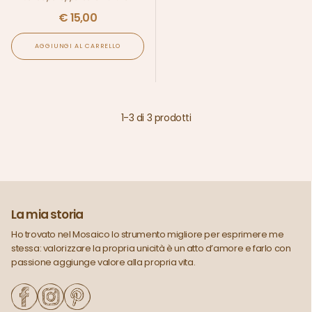
€
15,00
AGGIUNGI AL CARRELLO
1
-
3
di
3
prodotti
La mia storia
Ho trovato nel Mosaico lo strumento migliore per esprimere me
stessa: valorizzare la propria unicità è un atto d’amore e farlo con
passione aggiunge valore alla propria vita.