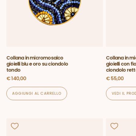
Collana in micromosaico
Collana in m
gioielli blu e oro su ciondolo
gioielli con fi
tondo
ciondolo ret
€
140,00
€
55,00
AGGIUNGI AL CARRELLO
VEDI IL PR