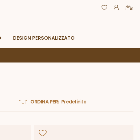
0
agamento
Resi e rimborsi
CHIUDI
O
DESIGN PERSONALIZZATO
ORDINA PER: