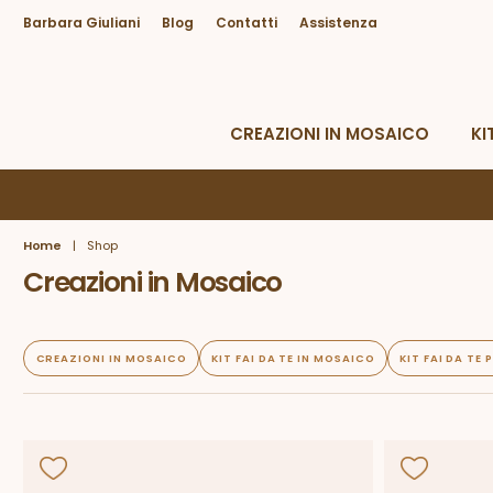
Barbara Giuliani
Blog
Contatti
Assistenza
Hai bisogno di Aiuto?
Da lunedì a venerdì dalle 09.00 alle 18.30
CREAZIONI IN MOSAICO
KI
Home
|
Shop
Creazioni in Mosaico
CREAZIONI IN MOSAICO
KIT FAI DA TE IN MOSAICO
KIT FAI DA TE