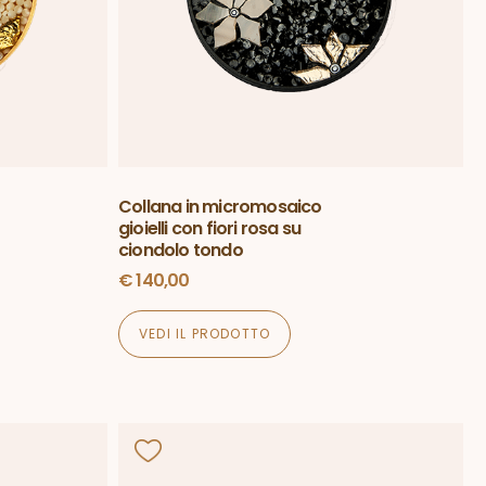
Collana in micromosaico
gioielli con fiori rosa su
ciondolo tondo
€
140,00
VEDI IL PRODOTTO