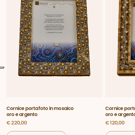
Cornice portafoto in mosaico
Cornice port
oro e argento
oro e argent
€
220,00
€
120,00