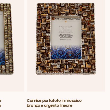
o
Cornice portafoto in mosaico
o
bronzo e argento lineare