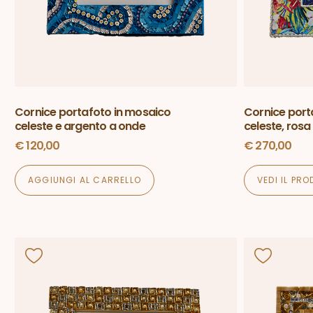
Cornice portafoto in mosaico
Cornice port
celeste e argento a onde
celeste, rosa
€
120,00
€
270,00
AGGIUNGI AL CARRELLO
VEDI IL PR