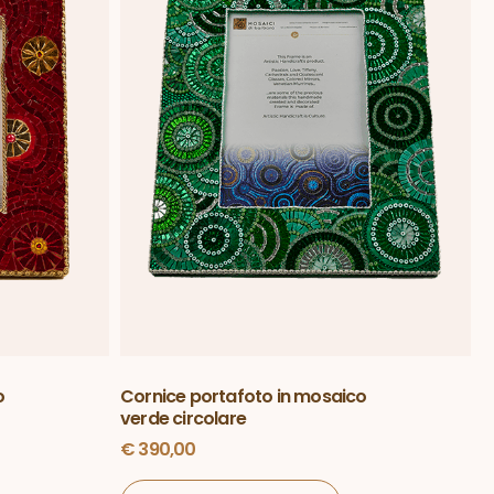
o
Cornice portafoto in mosaico
verde circolare
€
390,00