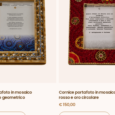
afoto in mosaico
Cornice portafoto in mosaic
o geometrico
rosso e oro circolare
€
150,00