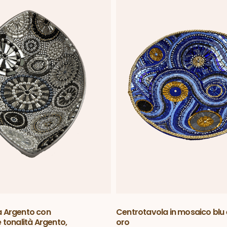
a Argento con
Centrotavola in mosaico blu 
 tonalità Argento,
oro