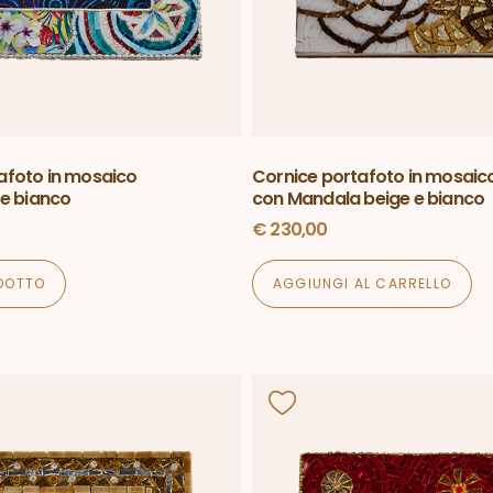
afoto in mosaico
Cornice portafoto in mosaic
 e bianco
con Mandala beige e bianco
€
230,00
ODOTTO
AGGIUNGI AL CARRELLO