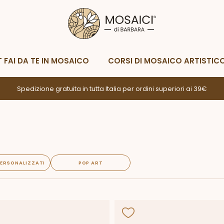
Metodi di spedizione
Metodi di p
Whatsapp
Scrivimi
T FAI DA TE IN MOSAICO
CORSI DI MOSAICO ARTISTIC
Spedizione gratuita in tutta Italia per ordini superiori ai 39€
 PERSONALIZZATI
POP ART