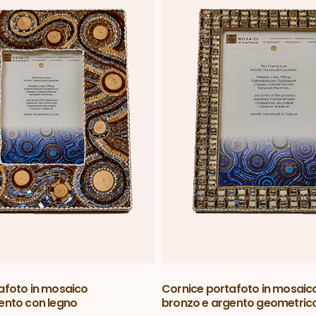
afoto in mosaico
Cornice portafoto in mosaic
ento con legno
bronzo e argento geometric