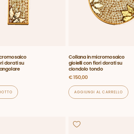
icromosaico
Collana in micromosaico
ori dorati su
gioielli con fiori dorati su
tangolare
ciondolo tondo
€
150,00
ODOTTO
AGGIUNGI AL CARRELLO