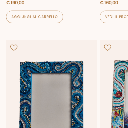
€
190,00
€
160,00
AGGIUNGI AL CARRELLO
VEDI IL PR