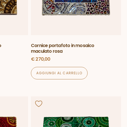
o
Cornice portafoto in mosaico
maculato rosa
€
270,00
AGGIUNGI AL CARRELLO