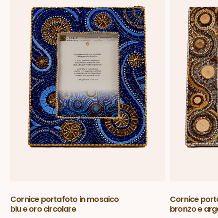
Cornice portafoto in mosaico
Cornice port
blu e oro circolare
bronzo e arg