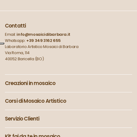
Contatti
Email:
info@mosaicidibarbara.it
Whatsapp:
+39 349 3162 655
Laboratorio Artistico Mosaici di Barbara
Via Roma, 114
40052 Baricella (BO)
Creazioni in mosaico
Corsi di Mosaico Artistico
Servizio Clienti
Kit fai da te in mosaico