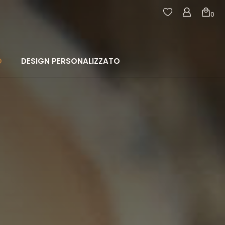
0
agamento
Resi e rimborsi
CHIUDI
O
DESIGN PERSONALIZZATO