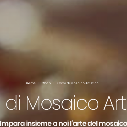
Home
|
Shop
|
Corsi di Mosaico Artistico
 di Mosaico Art
Impara insieme a noi l'arte del mosaic