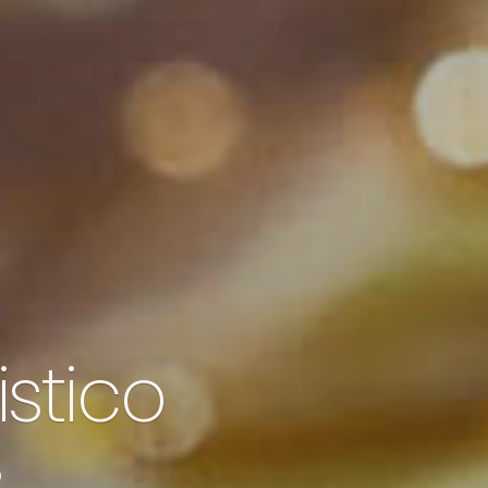
istico
o