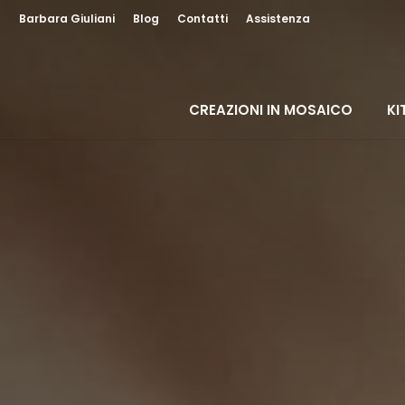
Barbara Giuliani
Blog
Contatti
Assistenza
Hai bisogno di
Aiuto?
Da lunedì a venerdì dalle
09.00 alle 18.30
CREAZIONI IN MOSAICO
KI