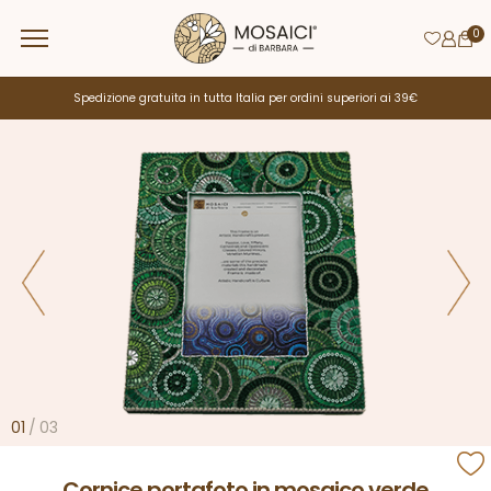
0
Spedizione gratuita in tutta Italia per ordini superiori ai 39€
01
/
03
Cornice portafoto in mosaico verde