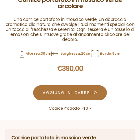
circolare
Una cornice portafoto in mosaico verde, un abbraccio
cromatico alla natura che avvolge i tuoi momenti speciali con
un tocco di freschezza e serenità. Ogni tessera è un tassello di
emozioni che si muove grazie all’andamento circolare del
decoro.
Altezza:30cm
Larghezza:20cm
Bordo:8cm
€
390,00
AGGIUNGI AL CARRELLO
Codice Prodotto:
PT017
Cornice portafoto in mosaico verde