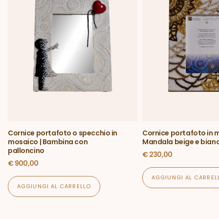
Cornice portafoto o specchio in
Cornice portafoto in 
mosaico | Bambina con
Mandala beige e bian
palloncino
€
230,00
€
900,00
AGGIUNGI AL CARREL
AGGIUNGI AL CARRELLO