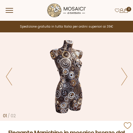
0
Spedizione gratuita in tutta Italia per ordini superiori ai 39€
01
/
02
Elegante Manichino in mosaico bronzo dal