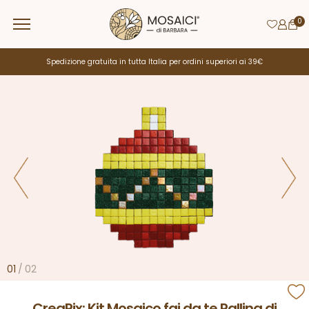
0
Spedizione gratuita in tutta Italia per ordini superiori ai 39€
01
/
02
CreaPix: Kit Mosaico fai da te Pallina di