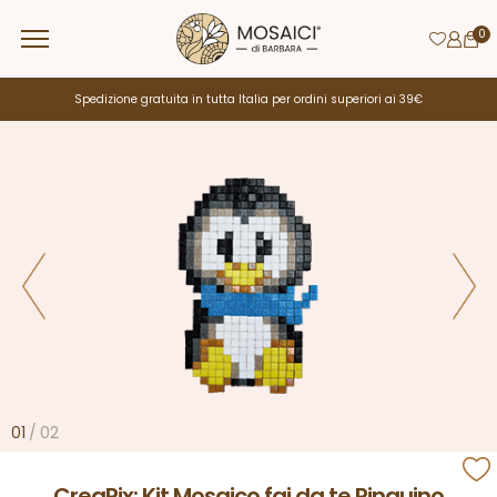
0
Spedizione gratuita in tutta Italia per ordini superiori ai 39€
01
/
02
CreaPix: Kit Mosaico fai da te Pinguino