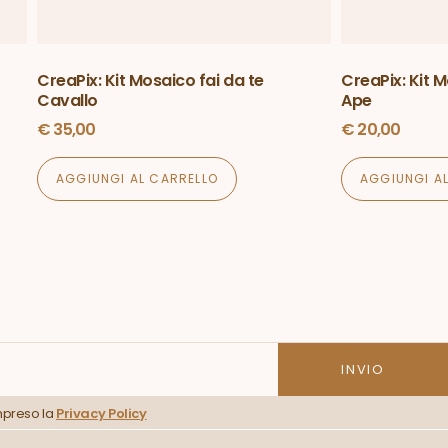
CreaPix: Kit Mosaico fai da te
CreaPix: Kit M
Cavallo
Ape
€
35,00
€
20,00
AGGIUNGI AL CARRELLO
AGGIUNGI A
mpreso la
Privacy Policy