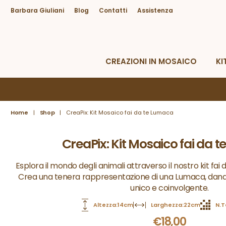
Barbara Giuliani
Blog
Contatti
Assistenza
Hai bisogno di Aiuto?
Da lunedì a venerdì dalle 09.00 alle 18.30
CREAZIONI IN MOSAICO
KI
Home
|
Shop
|
CreaPix: Kit Mosaico fai da te Lumaca
CreaPix: Kit Mosaico fai da 
Esplora il mondo degli animali attraverso il nostro kit fai d
Crea una tenera rappresentazione di una Lumaca, dando
unico e coinvolgente.
Altezza:14cm
Larghezza:22cm
N.T
€
18,00