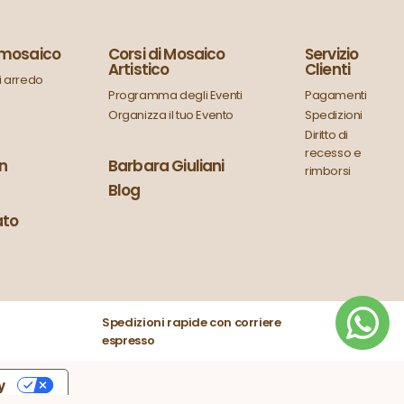
n mosaico
Corsi di Mosaico
Servizio
Artistico
Clienti
 arredo
Programma degli Eventi
Pagamenti
Organizza il tuo Evento
Spedizioni
Diritto di
recesso e
in
Barbara Giuliani
rimborsi
Blog
ato
Spedizioni rapide con corriere
espresso
y