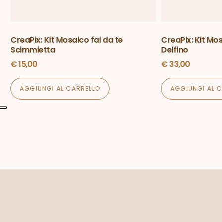
CreaPix: Kit Mosaico fai da te
CreaPix: Kit Mos
Scimmietta
Delfino
€
15,00
€
33,00
AGGIUNGI AL CARRELLO
AGGIUNGI AL 