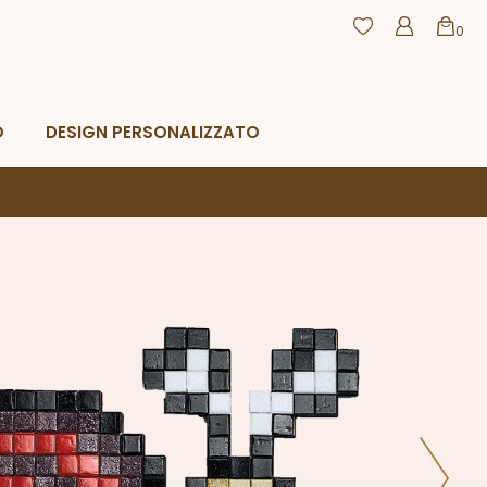
0
agamento
Resi e rimborsi
CHIUDI
O
DESIGN PERSONALIZZATO