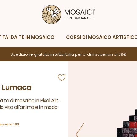
Metodi di spedizione
Metodi di p
Whatsapp
Scrivimi
T FAI DA TE IN MOSAICO
CORSI DI MOSAICO ARTISTIC
Spedizione gratuita in tutta Italia per ordini superiori ai 39€
te Lumaca
a te di mosaico in Pixel Art.
 vita all'animale in modo
essere:183