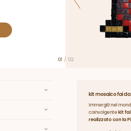
01
/
02
kit mosaico fai da
Immergiti nel mondo
coinvolgente
kit f
realizzato con la P