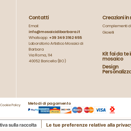
Contatti
Creazioni i
Email:
Complementi di
info@mosaicidibarbara.it
Gioielli
Whatsapp:
+39 349 3162 655
Laboratorio Artistico Mosaici di
Barbara
Kit fai da te 
Via Roma, 114
mosaico
40052 Baricella (BO)
Design
Personalizz
Metodi di pagamento
Cookie Policy
iva sulla raccolta
Le tue preferenze relative alla privac