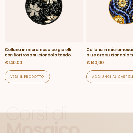
Collana in micromosaico gioielli
Collana in micromosaic
con fiori rosa su ciondolo tondo
blu e oro su ciondolo 
€
140,00
€
140,00
VEDI IL PRODOTTO
AGGIUNGI AL CARREL
Corsi di
Mosaico