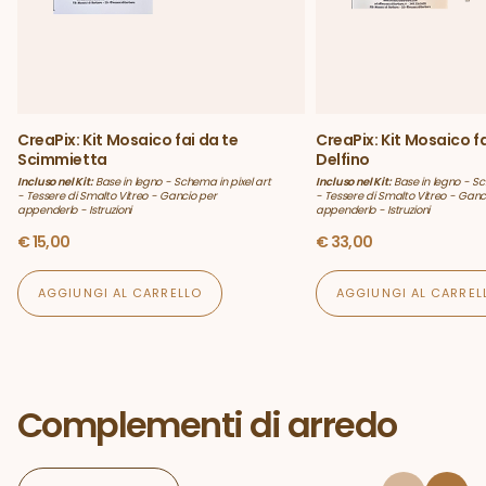
CreaPix: Kit Mosaico fai da te
CreaPix: Kit Mosaico fa
Scimmietta
Delfino
Incluso nel Kit:
Base in legno - Schema in pixel art
Incluso nel Kit:
Base in legno - Sc
- Tessere di Smalto Vitreo - Gancio per
- Tessere di Smalto Vitreo - Ganc
appenderlo - Istruzioni
appenderlo - Istruzioni
€
15,00
€
33,00
AGGIUNGI AL CARRELLO
AGGIUNGI AL CARREL
Complementi di arredo