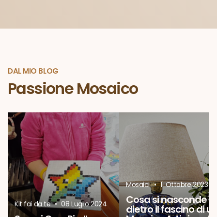
DAL MIO BLOG
Passione Mosaico
Mosaici
•
11 Ottobre 2023
Cosa si nasconde
Kit fai da te
•
08 Luglio 2024
dietro il fascino di u