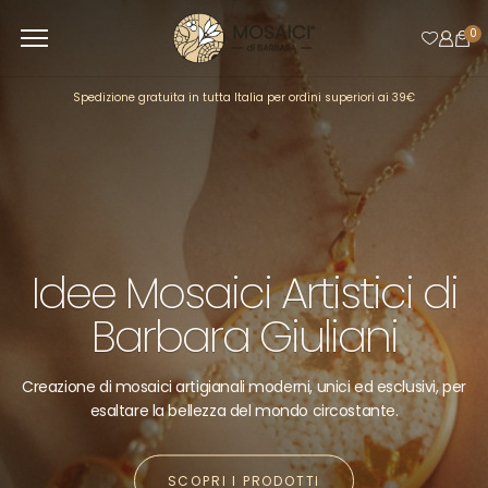
0
Spedizione gratuita in tutta Italia per ordini superiori ai 39€
Idee Mosaici Artistici di
Kit fai da te per mosaici
Corsi di Mosaico
Barbara Giuliani
contemporanei
Lezioni personalizzate introducono all’arte dei mosaici
Creazione di mosaici artigianali moderni, unici ed esclusivi, per
artigianali: adulti creano pregiati gioielli e complementi
Crea il tuo mosaico moderno con facilità, grazie ai nostri kit fai
esaltare la bellezza del mondo circostante.
d’arredo fatti a mano, mentre i bambini esplorano la creazione
da te che rendono accessibile a tutti l’antica arte musiva
di mosaici moderni attraverso la pixel art
SCOPRI I PRODOTTI
SCOPRI DI PIÙ