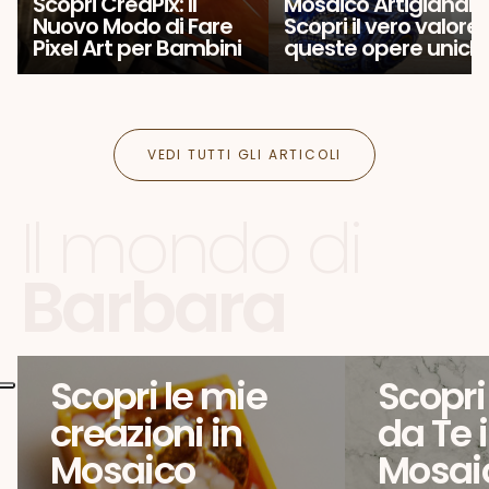
Scopri CreaPix: Il
Mosaico Artigianale
Nuovo Modo di Fare
Scopri il vero valore 
Pixel Art per Bambini
queste opere unich
VEDI TUTTI GLI ARTICOLI
Il mondo di
Barbara
Scopri le mie
Scopri 
creazioni in
da Te 
Mosaico
Mosai