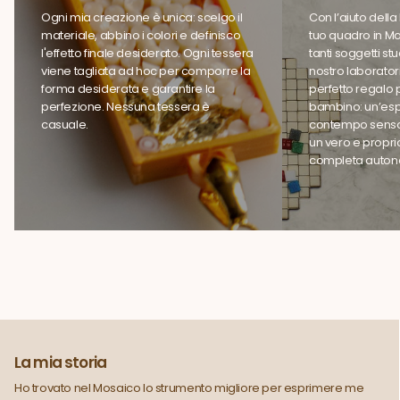
Ogni mia creazione è unica: scelgo il
Con l’aiuto della P
materiale, abbino i colori e definisco
tuo quadro in Mo
l'effetto finale desiderato. Ogni tessera
tanti soggetti stu
viene tagliata ad hoc per comporre la
nostro laboratorio.
forma desiderata e garantire la
perfetto regalo pe
perfezione. Nessuna tessera è
bambino: un’espe
casuale.
contempo sensor
un vero e propri
completa auton
La mia storia
Ho trovato nel Mosaico lo strumento migliore per esprimere me