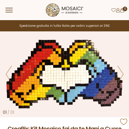
0
Spedizione gratuita in tutta Italia per ordini superiori ai 39€
01
/
01
CreaPix: Kit Mosaico fai da te Mani a Cuore