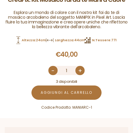
Esplora un mondo di colore con il nostro kit fai da te di
mosaico arcobaleno del soggetto MANIPIX in Pixel Art. Lascia
fluire la tua immaginazione e crea opere uniche che riflettono
la bellezza vibrante dell'arcobaleno.
Altezza:24cm
Larghezza:44cm
N.Tessere:771
€
40,00
-
+
3 disponibili
AGGIUNGI AL CARRELLO
Codice Prodotto:
MANIARC-1