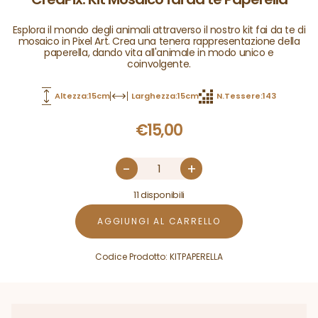
Esplora il mondo degli animali attraverso il nostro kit fai da te di
mosaico in Pixel Art. Crea una tenera rappresentazione della
paperella, dando vita all'animale in modo unico e
coinvolgente.
Altezza:15cm
Larghezza:15cm
N.Tessere:143
€
15,00
-
+
11 disponibili
AGGIUNGI AL CARRELLO
Codice Prodotto:
KITPAPERELLA