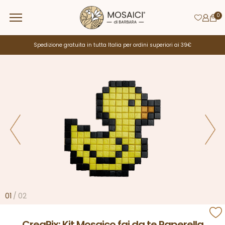
0
Spedizione gratuita in tutta Italia per ordini superiori ai 39€
01
/
02
CreaPix: Kit Mosaico fai da te Paperella