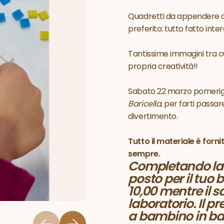
Quadretti da appendere o
preferito: tutto fatto int
Tantissime immagini tra cui
propria creatività!!
Sabato 22 marzo pomerigg
Baricella
, per farti passa
divertimento.
Tutto il materiale è forn
sempre.
Completando la p
posto per il tuo
10,00 mentre il sa
laboratorio. Il p
a bambino in bas