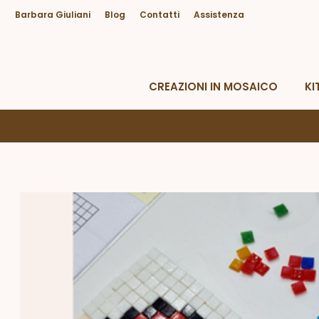
Barbara Giuliani
Blog
Contatti
Assistenza
Hai bisogno di Aiuto?
Da lunedì a venerdì dalle 09.00 alle 18.30
CREAZIONI IN MOSAICO
KI