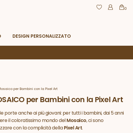
0
agamento
Resi e rimborsi
CHIUDI
O
DESIGN PERSONALIZZATO
Mosaico per Bambini con la Pixel Art
OSAICO per Bambini con la Pixel Art
e porte anche ai più giovani: per tutti i bambini, dai 5 anni
cere il coloratissimo mondo del
Mosaico
, ci sono
lizzare con la complicità della
Pixel Art
.