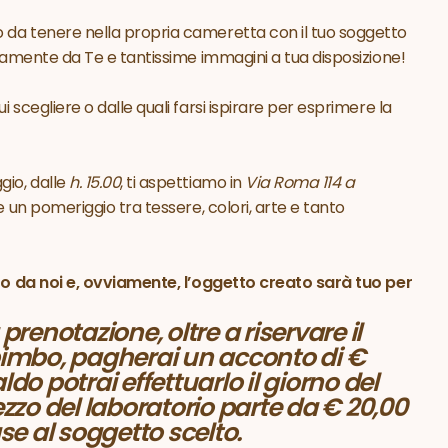
 da tenere nella propria cameretta con il tuo soggetto
eramente da Te e tantissime immagini a tua disposizione!
 scegliere o dalle quali farsi ispirare per esprimere la
io, dalle
h. 15.00
, ti aspettiamo in
Via Roma 114 a
re un pomeriggio tra tessere, colori, arte e tanto
ito da noi e, ovviamente, l’oggetto creato sarà tuo per
renotazione, oltre a riservare il
 bimbo, pagherai un acconto di €
ldo potrai effettuarlo il giorno del
rezzo del laboratorio parte da € 20,00
e al soggetto scelto.