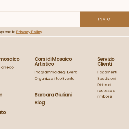
mpreso la
Privacy Policy
n mosaico
Corsi di Mosaico
Servizio
Artistico
Clienti
 arredo
Programma degli Eventi
Pagamenti
Organizza il tuo Evento
Spedizioni
Diritto di
recesso e
in
Barbara Giuliani
rimborsi
Blog
ato