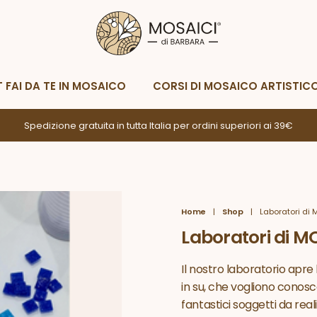
Metodi di spedizione
Metodi di p
Whatsapp
Scrivimi
T FAI DA TE IN MOSAICO
CORSI DI MOSAICO ARTISTIC
Spedizione gratuita in tutta Italia per ordini superiori ai 39€
Home
|
Shop
|
Laboratori di 
Laboratori di M
Il nostro laboratorio apre l
in su, che vogliono conos
fantastici soggetti da rea