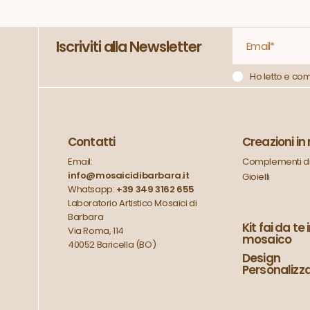
Iscriviti alla Newsletter
Ho letto e co
Contatti
Creazioni i
Email:
Complementi di
info@mosaicidibarbara.it
Gioielli
Whatsapp:
+39 349 3162 655
Laboratorio Artistico Mosaici di
Barbara
Kit fai da te 
Via Roma, 114
mosaico
40052 Baricella (BO)
Design
Personalizz