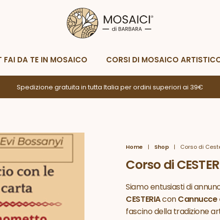
Metodi di spedizione
Metodi di p
Whatsapp
Scrivimi
T FAI DA TE IN MOSAICO
CORSI DI MOSAICO ARTISTIC
Spedizione gratuita in tutta Italia per ordini superiori ai 39€
Home
|
Shop
|
Corso di Ceste
Corso di CESTER
Siamo entusiasti di annunc
CESTERIA
con
Cannucce d
fascino della tradizione ar