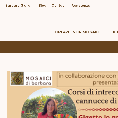
Barbara Giuliani
Blog
Contatti
Assistenza
Hai bisogno di Aiuto?
Da lunedì a venerdì dalle 09.00 alle 18.30
CREAZIONI IN MOSAICO
KI