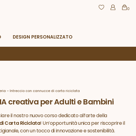
0
agamento
Resi e rimborsi
CHIUDI
O
DESIGN PERSONALIZZATO
ria – Intreccio con cannucce di carta riciclata
IA creativa per Adulti e Bambini
iare il nostro nuovo corso dedicato all’arte della
i Carta Riciclata
! Un’opportunità unica per riscoprire il
tigianale, con un tocco di innovazione e sostenibilità.