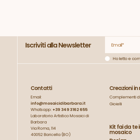
Iscriviti alla Newsletter
Ho letto e co
Contatti
Creazioni i
Email:
Complementi di
info@mosaicidibarbara.it
Gioielli
Whatsapp:
+39 349 3162 655
Laboratorio Artistico Mosaici di
Barbara
Kit fai da te 
Via Roma, 114
mosaico
40052 Baricella (BO)