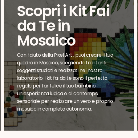
Scopri i Kit Fai
da Te in
Mosaico
Con l’aiuto della Pixel Art , puoi creare il tuo
quadro in Mosaico, scegliendo tra i tanti
soggetti studiati e realizzati nel nostro
laboratorio. I kit fai da te sono il perfetto
regalo per far felice il tuo bambino:
un’esperienza ludica e al contempo
sensoriale per realizzare un vero e proprio
mosaico in completa autonomia.