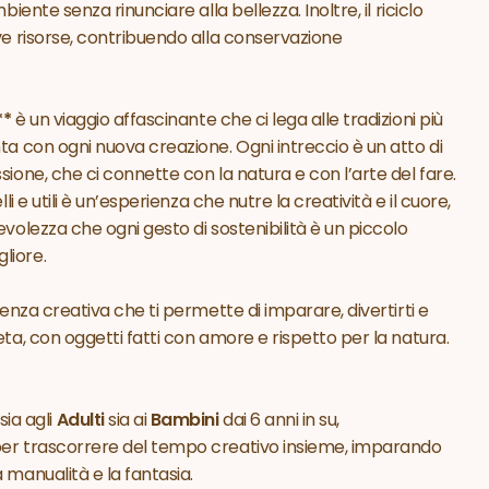
biente senza rinunciare alla bellezza. Inoltre, il riciclo
ve risorse, contribuendo alla conservazione
**
è un viaggio affascinante che ci lega alle tradizioni più
ta con ogni nuova creazione. Ogni intreccio è un atto di
sione, che ci connette con la natura e con l’arte del fare.
lli e utili è un’esperienza che nutre la creatività e il cuore,
evolezza che ogni gesto di sostenibilità è un piccolo
liore.
ienza creativa che ti permette di imparare, divertirti e
eta, con oggetti fatti con amore e rispetto per la natura.
sia agli
Adulti
sia ai
Bambini
dai 6 anni in su,
per trascorrere del tempo creativo insieme, imparando
 manualità e la fantasia.