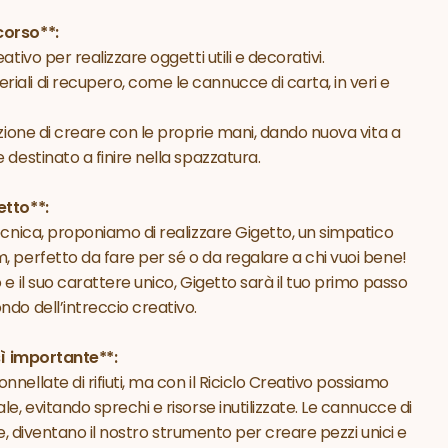
corso**:
ativo per realizzare oggetti utili e decorativi.
ali di recupero, come le cannucce di carta, in veri e
azione di creare con le proprie mani, dando nuova vita a
 destinato a finire nella spazzatura.
etto**:
ecnica, proponiamo di realizzare Gigetto, un simpatico
, perfetto da fare per sé o da regalare a chi vuoi bene!
 e il suo carattere unico, Gigetto sarà il tuo primo passo
do dell’intreccio creativo.
sì importante**:
nellate di rifiuti, ma con il Riciclo Creativo possiamo
le, evitando sprechi e risorse inutilizzate. Le cannucce di
zate, diventano il nostro strumento per creare pezzi unici e