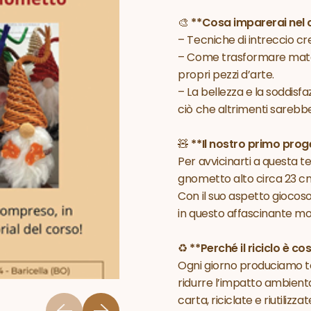
🎨
**Cosa imparerai nel 
– Tecniche di intreccio cre
– Come trasformare materi
propri pezzi d’arte.
– La bellezza e la soddisf
ciò che altrimenti sarebbe
🧸
**Il nostro primo prog
Per avvicinarti a questa t
gnometto alto circa 23 cm
Con il suo aspetto giocoso
in questo affascinante mon
♻️
**Perché il riciclo è co
Ogni giorno produciamo ton
ridurre l’impatto ambienta
carta, riciclate e riutiliz