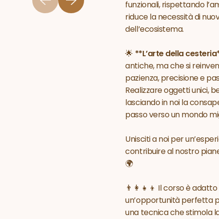
funzionali, rispettando l’am
riduce la necessità di nuo
dell’ecosistema.
🌟
**L’arte della cesteria
antiche, ma che si reinven
pazienza, precisione e pas
Realizzare oggetti unici, be
lasciando in noi la consap
passo verso un mondo mig
Unisciti a noi per un’esper
contribuire al nostro pian
🌍
👨‍👩‍👧‍👦
Il corso è adatto 
un’opportunità perfetta 
una tecnica che stimola la