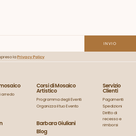
mpreso la
Privacy Policy
n mosaico
Corsi di Mosaico
Servizio
Artistico
Clienti
 arredo
Programma degli Eventi
Pagamenti
Organizza il tuo Evento
Spedizioni
Diritto di
recesso e
in
Barbara Giuliani
rimborsi
Blog