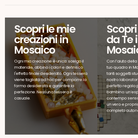
Scopri le mie
Scopri 
creazioni in
da Te 
Mosaico
Mosai
Ogni mia creazione è unica: scelgo il
Con l’aiuto della P
materiale, abbino i colori e definisco
tuo quadro in Mo
l'effetto finale desiderato. Ogni tessera
tanti soggetti stu
viene tagliata ad hoc per comporre la
nostro laboratorio.
forma desiderata e garantire la
perfetto regalo pe
perfezione. Nessuna tessera è
bambino: un’espe
casuale.
contempo sensor
un vero e propri
completa auton