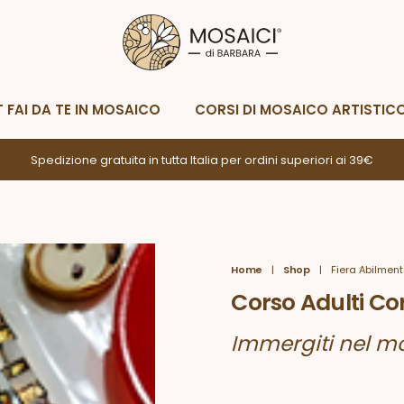
Metodi di spedizione
Metodi di p
Whatsapp
Scrivimi
T FAI DA TE IN MOSAICO
CORSI DI MOSAICO ARTISTIC
Spedizione gratuita in tutta Italia per ordini superiori ai 39€
Home
|
Shop
|
Fiera Abilment
Corso Adulti Co
Immergiti nel m