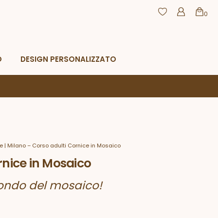
0
agamento
Resi e rimborsi
CHIUDI
O
DESIGN PERSONALIZZATO
e | Milano – Corso adulti Cornice in Mosaico
rnice in Mosaico
ondo del mosaico!