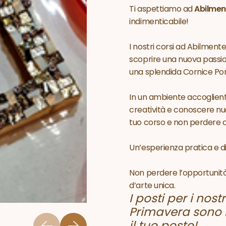
Ti aspettiamo ad
Abilmen
indimenticabile!
I nostri corsi ad Abilmen
scoprire una nuova passio
una splendida Cornice Por
In un ambiente accogliente 
creatività e conoscere nuov
tuo corso e non perdere 
Un’esperienza pratica e dive
Non perdere l’opportunità 
d’arte unica.
I posti per i nos
Primavera sono li
il tuo posto!