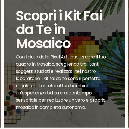
Scopri i Kit Fai
da Te in
Mosaico
Con l’aiuto della Pixel Art , puoi creare il tuo
quadro in Mosaico, scegliendo tra i tanti
soggetti studiati e realizzati nel nostro
laboratorio. I kit fai da te sono il perfetto
regalo per far felice il tuo bambino:
un’esperienza ludica e al contempo
sensoriale per realizzare un vero e proprio
mosaico in completa autonomia.