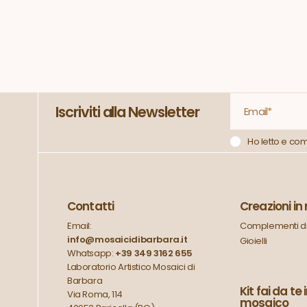
Iscriviti alla Newsletter
Ho letto e co
Contatti
Creazioni i
Email:
Complementi di
info@mosaicidibarbara.it
Gioielli
Whatsapp:
+39 349 3162 655
Laboratorio Artistico Mosaici di
Barbara
Kit fai da te 
Via Roma, 114
mosaico