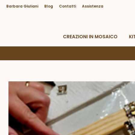
Barbara Giuliani
Blog
Contatti
Assistenza
Hai bisogno di Aiuto?
Da lunedì a venerdì dalle 09.00 alle 18.30
CREAZIONI IN MOSAICO
KI