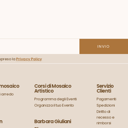
mpreso la
Privacy Policy
n mosaico
Corsi di Mosaico
Servizio
Artistico
Clienti
 arredo
Programma degli Eventi
Pagamenti
Organizza il tuo Evento
Spedizioni
Diritto di
recesso e
in
Barbara Giuliani
rimborsi