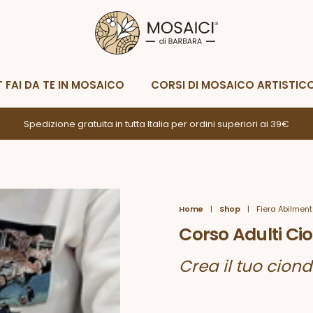
Metodi di spedizione
Metodi di p
Whatsapp
Scrivimi
T FAI DA TE IN MOSAICO
CORSI DI MOSAICO ARTISTIC
Spedizione gratuita in tutta Italia per ordini superiori ai 39€
Home
|
Shop
|
Fiera Abilment
Corso Adulti Ci
Crea il tuo cion