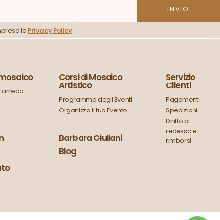
mpreso la
Privacy Policy
n mosaico
Corsi di Mosaico
Servizio
Artistico
Clienti
 arredo
Programma degli Eventi
Pagamenti
Organizza il tuo Evento
Spedizioni
Diritto di
recesso e
in
Barbara Giuliani
rimborsi
Blog
ato