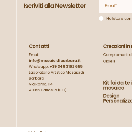
Iscriviti alla Newsletter
Ho letto e co
Contatti
Creazioni i
Email:
Complementi di
info@mosaicidibarbara.it
Gioielli
Whatsapp:
+39 349 3162 655
Laboratorio Artistico Mosaici di
Barbara
Kit fai da te 
Via Roma, 114
mosaico
40052 Baricella (BO)
Design
Personalizz