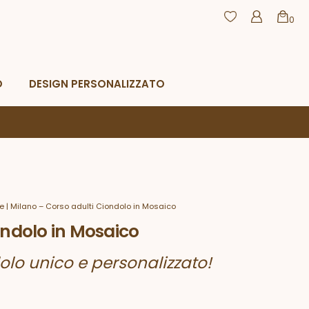
0
agamento
Resi e rimborsi
CHIUDI
O
DESIGN PERSONALIZZATO
e | Milano – Corso adulti Ciondolo in Mosaico
ondolo in Mosaico
dolo unico e personalizzato!