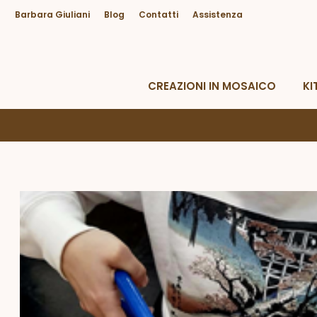
Barbara Giuliani
Blog
Contatti
Assistenza
Hai bisogno di Aiuto?
Da lunedì a venerdì dalle 09.00 alle 18.30
CREAZIONI IN MOSAICO
KI