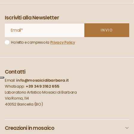
Iscriviti alla Newsletter
Ho letto e compreso la
Privacy Policy
Contatti
Email:
info@mosaicidibarbara.it
Whatsapp:
+39 349 3162 655
Laboratorio Artistico Mosaici di Barbara
Via Roma, 114
40052 Baricella (BO)
Creazioni in mosaico