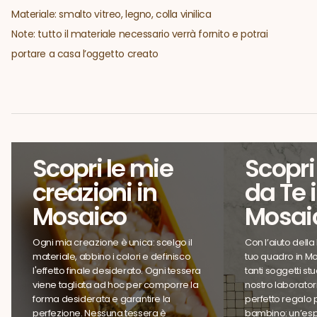
Materiale: smalto vitreo, legno, colla vinilica
Note: tutto il materiale necessario verrà fornito e potrai
portare a casa l’oggetto creato
Scopri le mie
Scopri 
creazioni in
da Te 
Mosaico
Mosai
Ogni mia creazione è unica: scelgo il
Con l’aiuto della P
materiale, abbino i colori e definisco
tuo quadro in Mo
l'effetto finale desiderato. Ogni tessera
tanti soggetti stu
viene tagliata ad hoc per comporre la
nostro laboratorio.
forma desiderata e garantire la
perfetto regalo pe
perfezione. Nessuna tessera è
bambino: un’espe