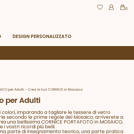
0
agamento
Resi e rimborsi
CHIUDI
O
DESIGN PERSONALIZZATO
ICO per Adulti – Crea la tua CORNICE in Mosaico
o per Adulti
 colori, imparando a tagliare le tessere di vetro
rle secondo le prime regole del Mosaico, arriverete a
omia una bellissima CORNICE PORTAFOTO in MOSAICO,
i vostri ricordi più belli.
ima parte di insegnamento teorico, una parte pratica