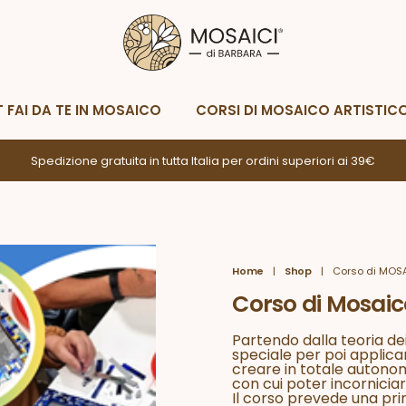
Metodi di spedizione
Metodi di p
Whatsapp
Scrivimi
T FAI DA TE IN MOSAICO
CORSI DI MOSAICO ARTISTIC
Spedizione gratuita in tutta Italia per ordini superiori ai 39€
Home
|
Shop
|
Corso di MOSA
Corso di Mosaic
Partendo dalla teoria dei
speciale per poi applica
creare in totale auton
con cui poter incorniciare 
Il corso prevede una pr