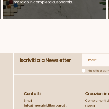
mosaico in completa autonomia.
Iscriviti alla Newsletter
Ho letto e co
Contatti
Creazioni i
Email:
Complementi di
info@mosaicidibarbara.it
Gioielli