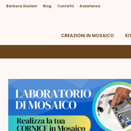
Barbara Giuliani
Blog
Contatti
Assistenza
Hai bisogno di Aiuto?
Da lunedì a venerdì dalle 09.00 alle 18.30
CREAZIONI IN MOSAICO
KI