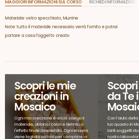
MAGGIORI INFORMAZIONI SUL CORSO
RICHIEDI INFORMAZIONI
Materiale: vetro specchiato, Murrine
Note: tutto il materiale necessario verrà fornito e potrai
portare a casa l’oggetto creato
Scopri le mie
Scopri 
creazioni in
da Te 
Mosaico
Mosai
Ogni mia creazione è unica: scelgo il
Con l’aiuto della P
materiale, abbino i colori e definisco
tuo quadro in Mo
l'effetto finale desiderato. Ogni tessera
tanti soggetti stu
viene tagliata ad hoc per comporre la
nostro laboratorio.