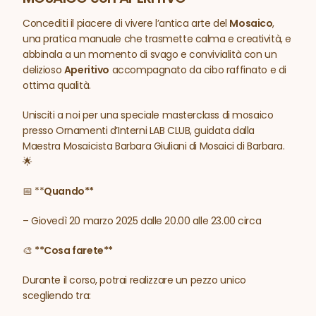
Concediti il piacere di vivere l’antica arte del
Mosaico
,
una pratica manuale che trasmette calma e creatività, e
abbinala a un momento di svago e convivialità con un
delizioso
Aperitivo
accompagnato da cibo raffinato e di
ottima qualità.
Unisciti a noi per una speciale masterclass di mosaico
presso Ornamenti d’Interni LAB CLUB, guidata dalla
Maestra Mosaicista Barbara Giuliani di Mosaici di Barbara.
🌟
📅 **
Quando**
– Giovedì 20 marzo 2025 dalle 20.00 alle 23.00 circa
🎨
**Cosa farete**
Durante il corso, potrai realizzare un pezzo unico
scegliendo tra: