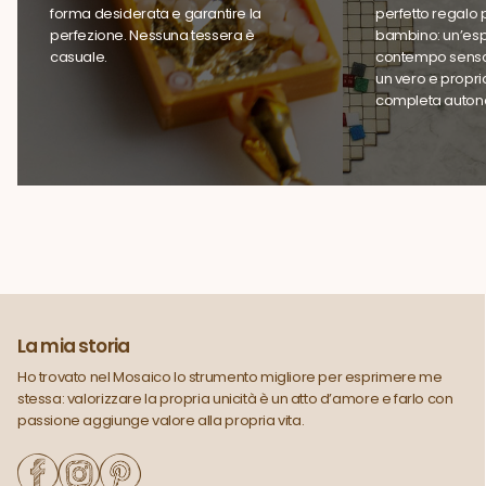
forma desiderata e garantire la
perfetto regalo pe
perfezione. Nessuna tessera è
bambino: un’espe
casuale.
contempo sensor
un vero e propri
completa auton
La mia storia
Ho trovato nel Mosaico lo strumento migliore per esprimere me
stessa: valorizzare la propria unicità è un atto d’amore e farlo con
passione aggiunge valore alla propria vita.