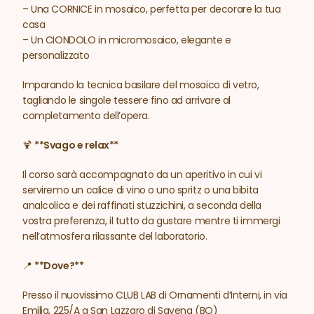
– Una CORNICE in mosaico, perfetta per decorare la tua
casa
– Un CIONDOLO in micromosaico, elegante e
personalizzato
Imparando la tecnica basilare del mosaico di vetro,
tagliando le singole tessere fino ad arrivare al
completamento dell’opera.
🍹
**Svago e relax**
Il corso sarà accompagnato da un aperitivo in cui vi
serviremo un calice di vino o uno spritz o una bibita
analcolica e dei raffinati stuzzichini, a seconda della
vostra preferenza, il tutto da gustare mentre ti immergi
nell’atmosfera rilassante del laboratorio.
📍
**Dove?**
Presso il nuovissimo CLUB LAB di Ornamenti d’Interni, in via
Emilia, 225/A a San Lazzaro di Savena (BO)